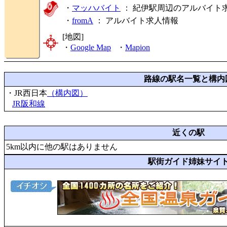
・
マッハバイト
： 紀伊駅周辺のアルバイト
・
fromA
：
アルバイト求人情報
[地図]
・
Google Map
・
Mapion
路線の駅名一覧と構内
・JR西日本
（構内図）
JR阪和線
近くの駅
5km以内に他の駅はありません
駅街ガイド姉妹サイ