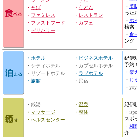
・
美
・
そば
・
うどん
った
・
ファミレス
・
レストラン
・
ホ
・
ファストフード
・
カフェ
検索
・
デリバリー
・
食
ング
・
ホテル
・
ビジネスホテル
紀伊
予約
・シティホテル
・カプセルホテル
・
楽
・リゾートホテル
・
ラブホテル
・
じ
・
旅館
・民宿
・yoy
・銭湯
・
温泉
紀伊
・
マッサージ
・
整体
・is
スポ
・
ヘルスセンター
・
和
介