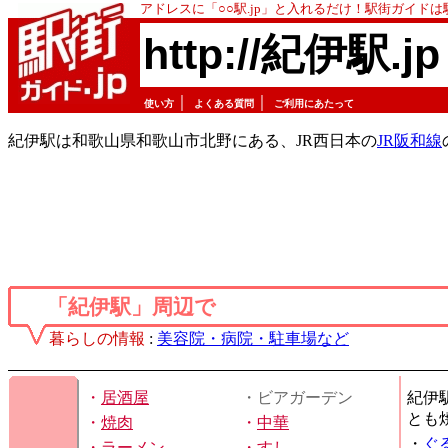
アドレスに「○○駅.jp」と入れるだけ！駅街ガイド
http://紀伊駅.jp
｜
｜
使い方
よくある質問
ご利用にあたって
紀伊駅は和歌山県和歌山市北野にある、JR西日本の
JR阪和線
「紀伊駅」周辺で
暮らしの情報
:
美容院・病院・駐車場など
・
居酒屋
・ビアガーデン
紀伊
とも
・
焼肉
・
中華
・
ぐ
・
ラーメン
・
すし