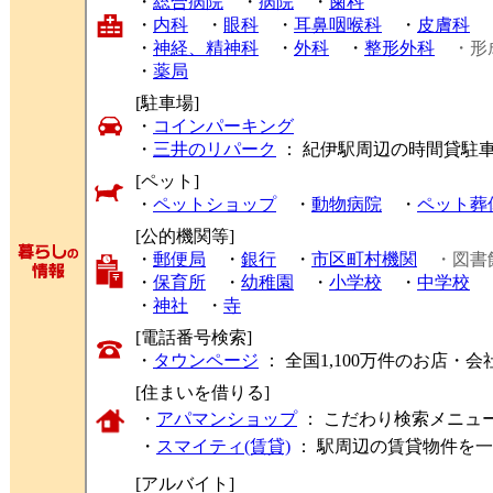
・
総合病院
・
病院
・
歯科
・
内科
・
眼科
・
耳鼻咽喉科
・
皮膚科
・
神経、精神科
・
外科
・
整形外科
・形
・
薬局
[駐車場]
・
コインパーキング
・
三井のリパーク
： 紀伊駅周辺の時間貸駐
[ペット]
・
ペットショップ
・
動物病院
・
ペット葬
[公的機関等]
・
郵便局
・
銀行
・
市区町村機関
・図書
・
保育所
・
幼稚園
・
小学校
・
中学校
・
神社
・
寺
[電話番号検索]
・
タウンページ
： 全国1,100万件のお店
[住まいを借りる]
・
アパマンショップ
： こだわり検索メニュ
・
スマイティ(賃貸)
： 駅周辺の賃貸物件を
[アルバイト]