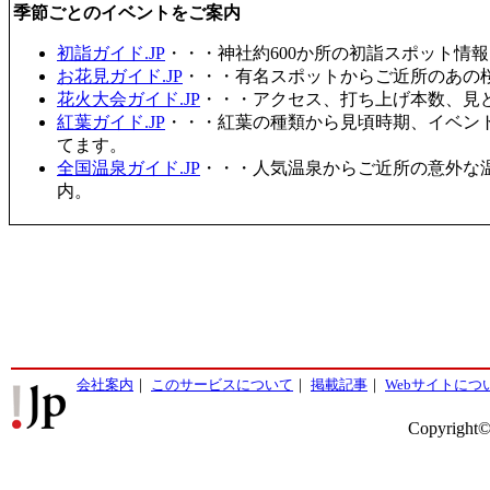
季節ごとのイベントをご案内
初詣ガイド.JP
・・・神社約600か所の初詣スポット情
お花見ガイド.JP
・・・有名スポットからご近所のあの桜
花火大会ガイド.JP
・・・アクセス、打ち上げ本数、見
紅葉ガイド.JP
・・・紅葉の種類から見頃時期、イベン
てます。
全国温泉ガイド.JP
・・・人気温泉からご近所の意外な
内。
会社案内
｜
このサービスについて
｜
掲載記事
｜
Webサイトにつ
Copyright©2