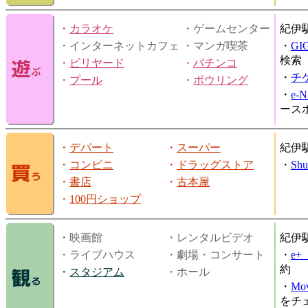
・
カラオケ
・ゲームセンター
紀伊
・インターネットカフェ
・マンガ喫茶
・
GI
検索
・
ビリヤード
・
パチンコ
・
チ
・
プール
・
ボウリング
・
e-
ース
・
デパート
・
スーパー
紀伊
・
コンビニ
・
ドラッグストア
・
Shu
・
書店
・
古本屋
・
100円ショップ
・映画館
・レンタルビデオ
紀伊
・ライブハウス
・劇場・コンサート
・
e
約
・
スタジアム
・ホール
・
Mov
をチ